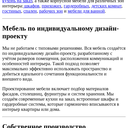
кухонь на заказ
, а также корпусной мебели для различных зон
интерьера:
шкафов
,
прихожих
,
гардеробных
,
детских комнат
,
гостиных
,
спален
,
рабочих зон
и
мебели для ванной
.
Мебель по индивидуальному дизайн-
проекту
Мы не работаем с типовыми решениями. Вся мебель создаётся
по индивидуальному дизайн-проекту, разработанному с
учётом размеров помещения, расположения коммуникаций и
особенностей интерьера. Такой подход позволяет
максимально эффективно использовать пространство и
добиться идеального сочетания функциональности и
внешнего вида.
Проектирование мебели включает подбор материалов
фасадов, столешниц, фурнитуры и систем хранения. Мы
создаём современные кухни на заказ, встроенные шкафы и
гардеробные системы, которые гармонично вписываются в
интерьер квартиры или дома.
Собственное производство