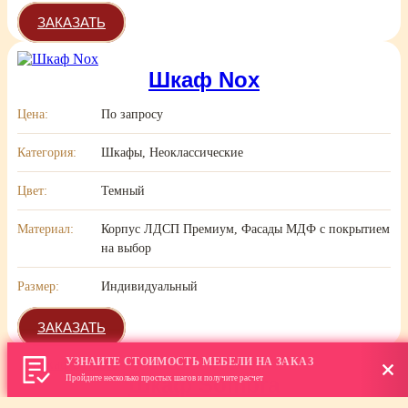
ЗАКАЗАТЬ
Шкаф Nox
Цена:
По запросу
Категория:
Шкафы, Неоклассические
Цвет:
Темный
Материал:
Корпус ЛДСП Премиум, Фасады МДФ с покрытием
на выбор
Размер:
Индивидуальный
ЗАКАЗАТЬ
УЗНАЙТЕ СТОИМОСТЬ МЕБЕЛИ НА ЗАКАЗ
Шкаф Sombra
Пройдите несколько простых шагов и получите расчет